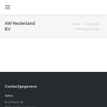
AW Nederland
Je bent hier:
Home
Teammate
BV
AW Nederland BV
Contactgegevens
Adres
Bromhaar 42