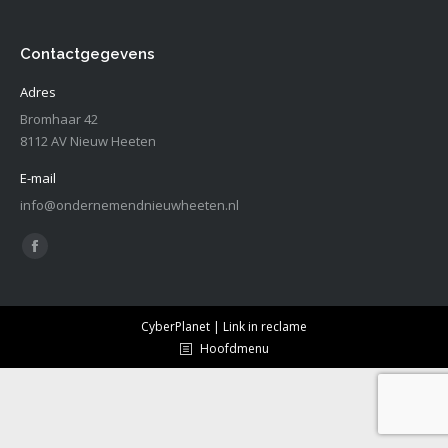
Contactgegevens
Adres
Bromhaar 42
8112 AV Nieuw Heeten
E-mail
info@ondernemendnieuwheeten.nl
Vind ons op:
Facebook
page
opens
CyberPlanet | Link in reclame
in
Hoofdmenu
new
window