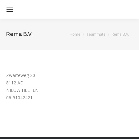
Rema B.V.
Je bent hier:
Home
Teammate
Rema B.V.
Zwarteweg 20
8112 AD
NIEUW HEETEN
06-51042421