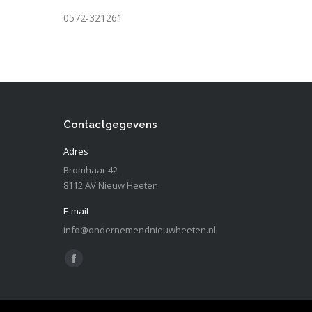
0572-321261
Contactgegevens
Adres
Bromhaar 42
8112 AV Nieuw Heeten
E-mail
info@ondernemendnieuwheeten.nl
Vind ons op:
Facebook
page
opens