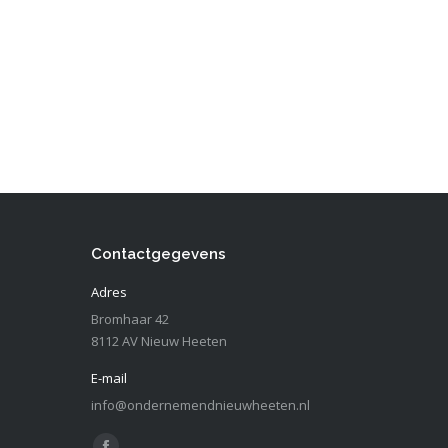
Contactgegevens
Adres
Bromhaar 42
8112 AV Nieuw Heeten
E-mail
info@ondernemendnieuwheeten.nl
Vind ons op: