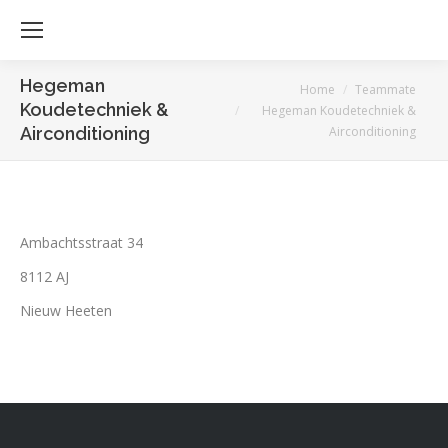
Hegeman
Je bent hier:
Home
Teammate
Koudetechniek &
Hegeman Koudetechniek &
Airconditioning
Airconditioning
Ambachtsstraat 34
8112 AJ
Nieuw Heeten