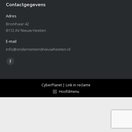
Contactgegevens
Adres
Bromhaar 42
8112 AV Nieuw Heeten
E-mail
info@ondernemendnieuwheeten.nl
Vind ons op:
Facebook
page
opens
CyberPlanet | Link in reclame
in
Hoofdmenu
new
window