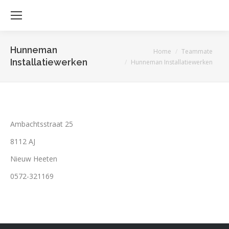
Hunneman
Je bent hier:
Home
Teammate
Installatiewerken
Hunneman Installatiewerken
Ambachtsstraat 25
8112 AJ
Nieuw Heeten
0572-321169