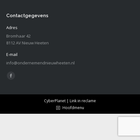
Contactgegevens
Adres
Bromhaar 42
8112 AV Nieuw Heeten
E-mail
info@ondernemendnieuwheeten.nl
Vind ons op:
Facebook
page
opens
CyberPlanet | Link in reclame
in
Hoofdmenu
new
window