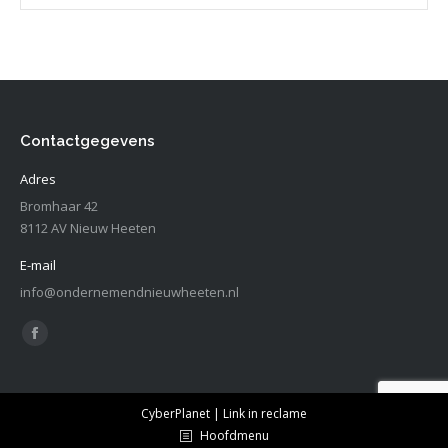
Contactgegevens
Adres
Bromhaar 42
8112 AV Nieuw Heeten
E-mail
info@ondernemendnieuwheeten.nl
Vind ons op:
Facebook
page
opens
CyberPlanet | Link in reclame
in
Hoofdmenu