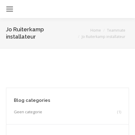
Jo Ruiterkamp
Je bent hier:
Home
Teammate
installateur
Jo Ruiterkamp installateur
Blog categories
Geen categorie
(1)