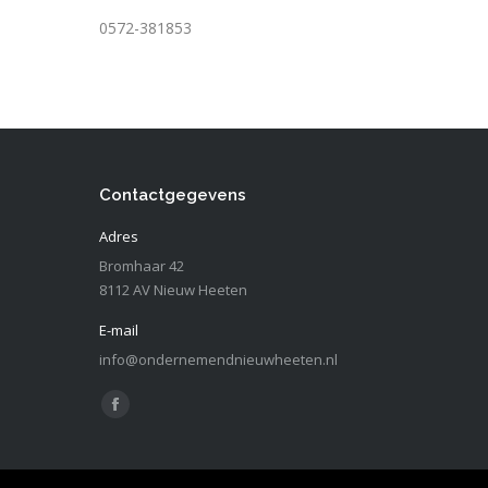
0572-381853
Contactgegevens
Adres
Bromhaar 42
8112 AV Nieuw Heeten
E-mail
info@ondernemendnieuwheeten.nl
Vind ons op:
Facebook
page
opens