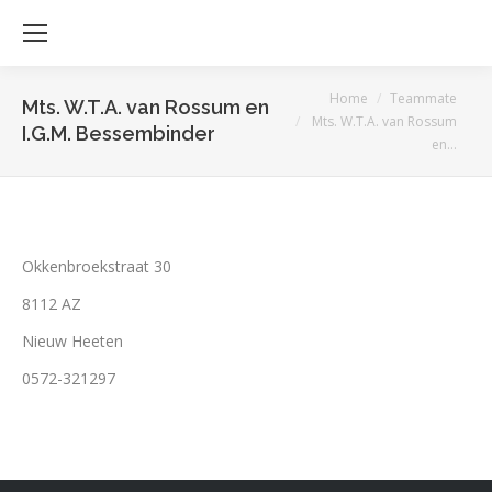
Je bent hier:
Home
Teammate
Mts. W.T.A. van Rossum en
Mts. W.T.A. van Rossum
I.G.M. Bessembinder
en…
Okkenbroekstraat 30
8112 AZ
Nieuw Heeten
0572-321297