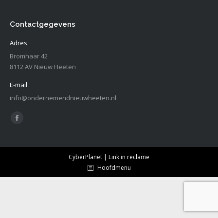
Contactgegevens
Adres
Bromhaar 42
8112 AV Nieuw Heeten
E-mail
info@ondernemendnieuwheeten.nl
Vind ons op:
Facebook
page
opens
CyberPlanet | Link in reclame
in
Hoofdmenu
new
window