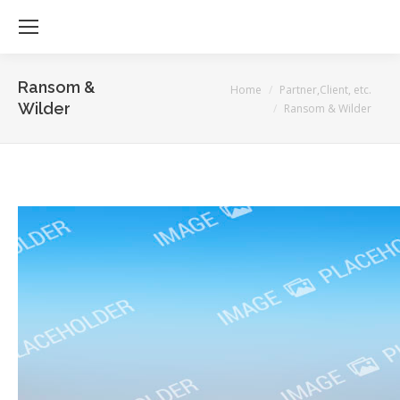
Ransom &
Je bent hier:
Home
Partner,Client, etc.
Wilder
Ransom & Wilder