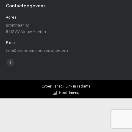
Contactgegevens
Adres
Bromhaar 42
8112 AV Nieuw Heeten
E-mail
info@ondernemendnieuwheeten.nl
Vind ons op:
Facebook
page
opens
CyberPlanet | Link in reclame
in
Hoofdmenu
new
window