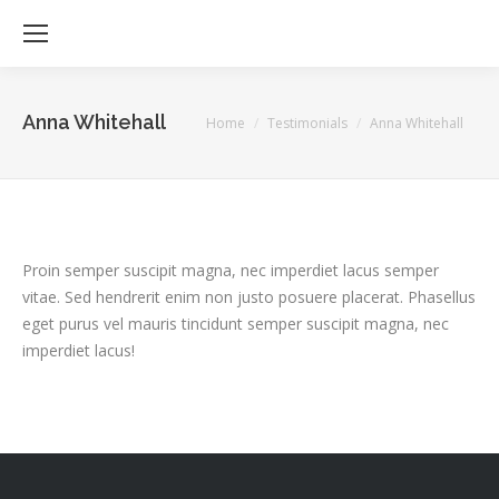
Anna Whitehall
Je bent hier:
Home
Testimonials
Anna Whitehall
Proin semper suscipit magna, nec imperdiet lacus semper
vitae. Sed hendrerit enim non justo posuere placerat. Phasellus
eget purus vel mauris tincidunt semper suscipit magna, nec
imperdiet lacus!