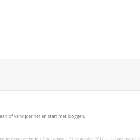
 aan of verwijder het en start met bloggen.
gorie:
Geen categorie
Door
admin
21 september 2017
Laat een reactie a