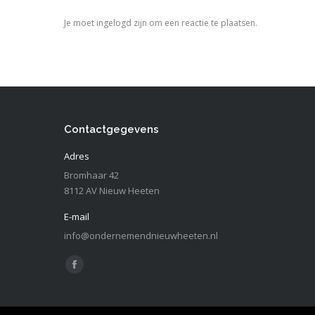
Je moet ingelogd zijn om een reactie te plaatsen.
Contactgegevens
Adres
Bromhaar 42
8112 AV Nieuw Heeten
E-mail
info@ondernemendnieuwheeten.nl
Vind ons op:
Facebook
page
opens