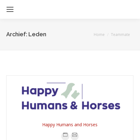
Archief:
Leden
Je bent hier:
Home
Teammate
Happy Humans and Horses