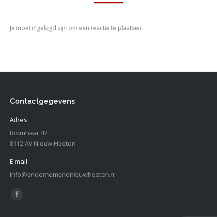
Je moet ingelogd zijn om een reactie te plaatsen.
Contactgegevens
Adres
Bromhaar 42
8112 AV Nieuw Heeten
E-mail
info@ondernemendnieuwheeten.nl
Vind ons op:
Facebook
page